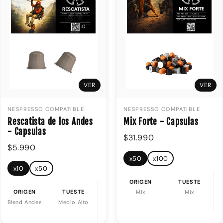
VER
VER
NESPRESSO COMPATIBLE
NESPRESSO COMPATIBLE
Rescatista de los Andes
Mix Forte - Capsulas
- Capsulas
$31.990
$5.990
x50
x100
x10
x50
ORIGEN
TUESTE
ORIGEN
TUESTE
NOTAS
Mix
Mix
Blend Andes
Medio Alto
Caramelo |
Panela |
Ciruela