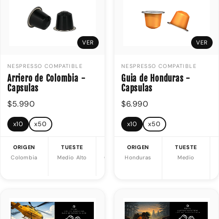
VER
VER
NESPRESSO COMPATIBLE
NESPRESSO COMPATIBLE
Arriero de Colombia -
Guia de Honduras -
Capsulas
Capsulas
$5.990
$6.990
x10
x50
x10
x50
ORIGEN
TUESTE
NOTAS
ORIGEN
PUNTAJE
TUESTE
SCA
Colombia
Medio Alto
Chocolate |
Honduras
Medio
Almendras
84